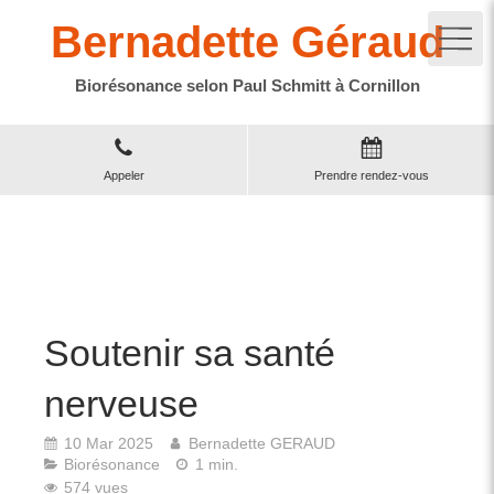
Bernadette Géraud
Biorésonance selon Paul Schmitt à Cornillon
Appeler
Prendre rendez-vous
Soutenir sa santé
nerveuse
10 Mar 2025
Bernadette GERAUD
Biorésonance
1 min.
574 vues