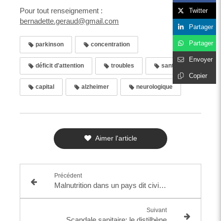
Pour tout renseignement :
Twitter
bernadette.geraud@gmail.com
Partager
Partager
parkinson
concentration
Envoyer
déficit d'attention
troubles
santé
Copier
capital
alzheimer
neurologique
Aimer l'article
Précédent
Malnutrition dans un pays dit civilisé ou suicide programmé de notre société
Suivant
Scandale sanitaire: le distilbène